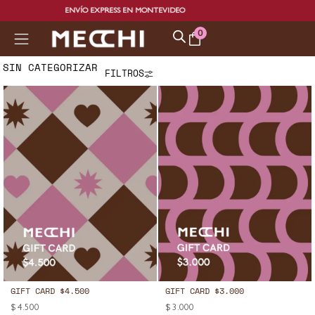
ENVÍO EXPRESS EN MONTEVIDEO
0
SIN CATEGORIZAR
FILTROS
GIFT CARD $4.500
GIFT CARD $3.000
$
4.500
$
3.000