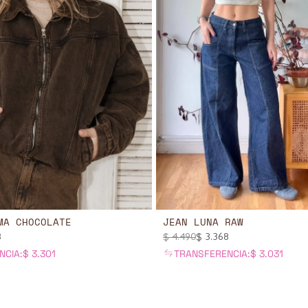
MA CHOCOLATE
JEAN LUNA RAW
8
$
4.490
$
3.368
NCIA:
$
3.301
TRANSFERENCIA:
$
3.031