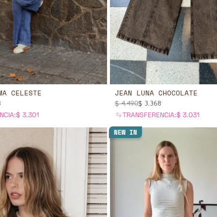
MA CELESTE
JEAN LUNA CHOCOLATE
8
$
4.490
$
3.368
NCIA:
$
3.301
TRANSFERENCIA:
$
3.031
NEW IN