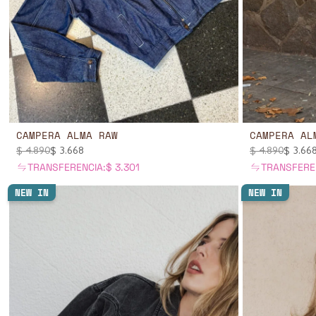
CAMPERA ALMA RAW
CAMPERA AL
$
4.890
$
3.668
$
4.890
$
3.66
TRANSFERENCIA:
$
3.301
TRANSFERE
NEW IN
NEW IN