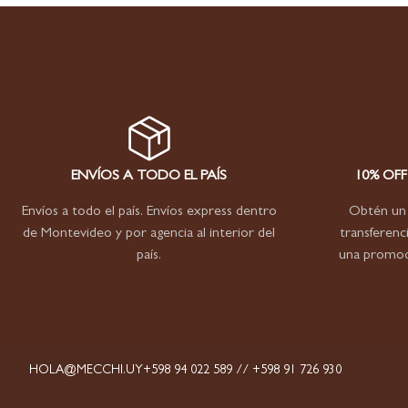
ENVÍOS A TODO EL PAÍS
10% OF
Envíos a todo el país. Envíos express dentro
Obtén un 
de Montevideo y por agencia al interior del
transferenci
país.
una promoci
HOLA@MECCHI.UY
+598 94 022 589 // +598 91 726 930