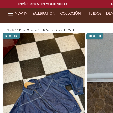
ENVÍO EXPRESS EN MONTEVIDEO
ENVÍOS GR
NEW IN
SALEBRATION
COLECCIÓN
TEJIDOS
DEN
INICIO
/ PRODUCTOS ETIQUETADOS “NEW IN”
NEW IN
NEW IN