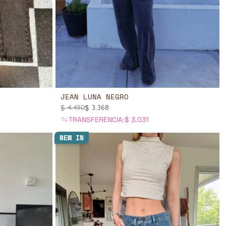
JEAN LUNA NEGRO
$
4.490
$
3.368
TRANSFERENCIA:
$
3.031
NEW IN