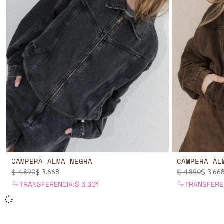
CAMPERA ALMA NEGRA
CAMPERA AL
$
4.890
$
3.668
$
4.890
$
3.66
TRANSFERENCIA:
$
3.301
TRANSFERE