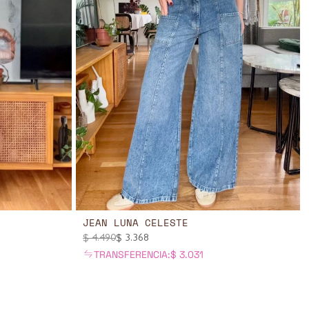
JEAN LUNA CELESTE
$
4.490
$
3.368
TRANSFERENCIA:
$
3.031