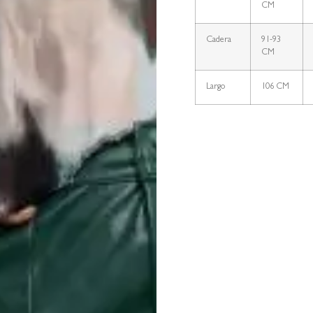
CM
Cadera
91-93
CM
Largo
106 CM