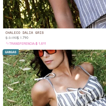
CHALECO DALIA GRIS
$
3.190
$
1.790
TRANSFERENCIA:
$
1.611
GANGAS