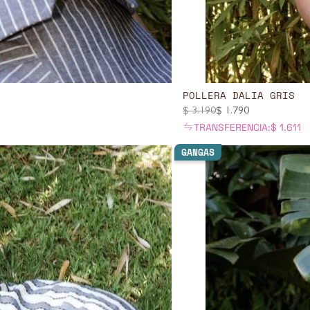
POLLERA DALIA GRIS
$
3.190
$
1.790
TRANSFERENCIA:
$
1.611
GANGAS