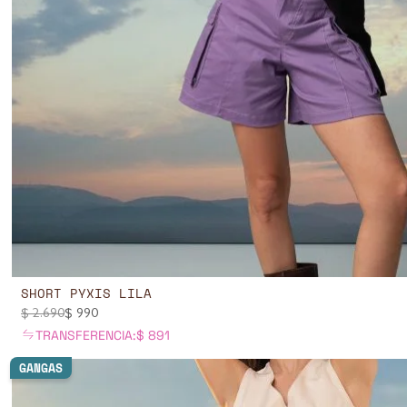
SHORT PYXIS LILA
$
2.690
$
990
TRANSFERENCIA:
$
891
GANGAS