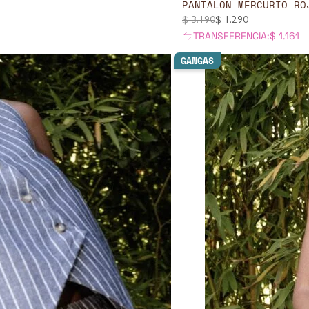
PANTALON MERCURIO RO
$
3.190
$
1.290
TRANSFERENCIA:
$
1.161
GANGAS