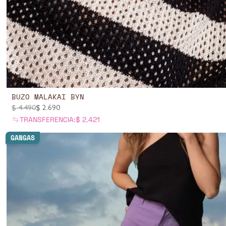
BUZO MALAKAI BYN
$
4.490
$
2.690
TRANSFERENCIA:
$
2.421
GANGAS