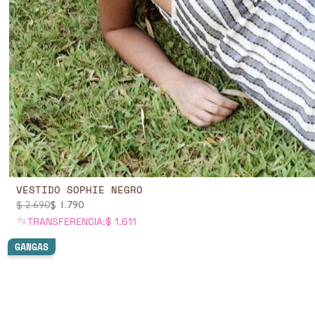
VESTIDO SOPHIE NEGRO
$
2.690
$
1.790
TRANSFERENCIA:
$
1.611
GANGAS