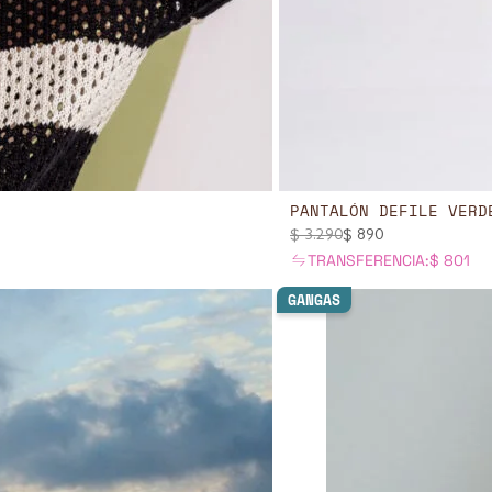
PANTALÓN DEFILE VERD
$
3.290
$
890
TRANSFERENCIA:
$
801
GANGAS