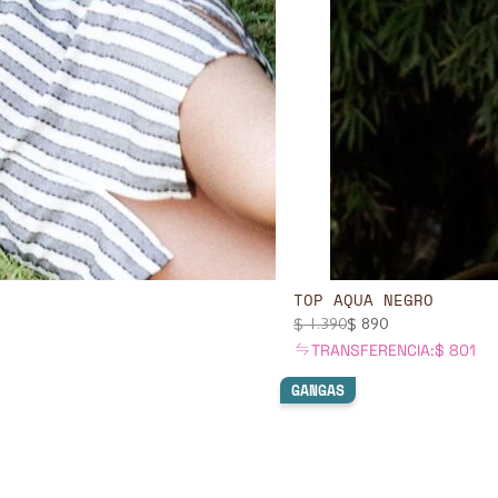
TOP AQUA NEGRO
$
1.390
$
890
TRANSFERENCIA:
$
801
GANGAS