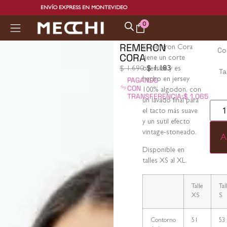
ENVÍO EXPRESS EN MONTEVIDEO
ENV
0
REMERON
El remeron Cora
Co
CORA
tiene un corte
$
1.690
$
1.183
oversize y es
Ta
PAGANDO
hecho en jersey
CON
100% algodon, con
TRANSFERENCIA:
$
1.065
un lavado final para
el tacto más suave
y un sutil efecto
vintage-stoneado.
A
Disponible en
talles XS al XL.
Talle
Tal
XS
S
Contorno
51
53