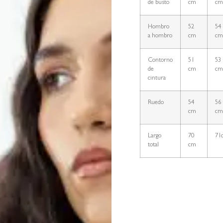
de busto
cm
c
Hombro
52
54
a hombro
cm
c
Contorno
51
53
de
cm
c
cintura
Ruedo
54
56
cm
c
Largo
70
71
total
cm