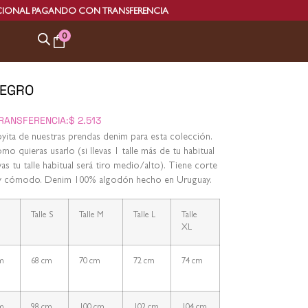
DO CON TRANSFERENCIA
ENVÍO
0
NEGRO
RANSFERENCIA:
$
2.513
oyita de nuestras prendas denim para esta colección.
o quieras usarlo (si llevas 1 talle más de tu habitual
evas tu talle habitual será tiro medio/alto). Tiene corte
o y cómodo. Denim 100% algodón hecho en Uruguay.
Talle S
Talle M
Talle L
Talle
XL
m
68 cm
70 cm
72 cm
74 cm
m
98 cm
100 cm
102 cm
104 cm