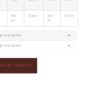
34.5
35.5cm
36.5
37.5 cm
cm
cm
IR AL CARRITO