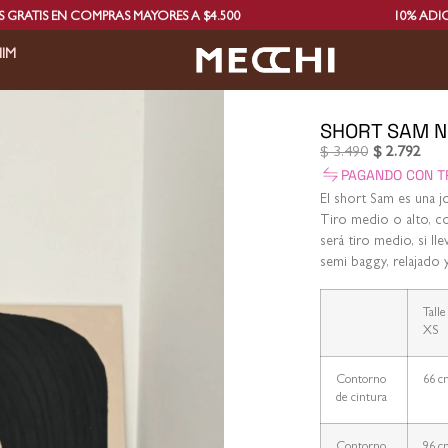
MPRAS MAYORES A $4.500
10% ADICIONAL PAGAN
IM
SHORT SAM 
$
3.490
$
2.792
PAGANDO CON T
El short Sam es una j
Tiro medio o alto, com
será tiro medio, si ll
semi baggy, relajad
Talle
XS
Contorno
66 c
de cintura
Contorno
96 c