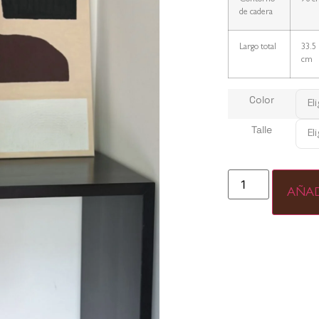
de cadera
Largo total
33.5
cm
Color
Talle
AÑAD