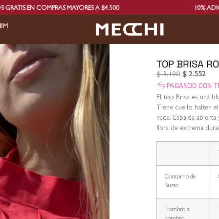
AS MAYORES A $4.500
10% ADICIONAL PAGANDO 
IM
TOP BRISA R
$
3.190
$
2.552
PAGANDO CON T
El top Brisa es una b
Tiene cuello halter, 
nada. Espalda abierta
fibra de extrema dura
Contorno de
Busto
Hombro a
hombro