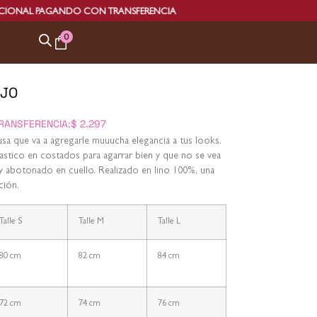
CON TRANSFERENCIA
ENVÍO EX
0
OJO
RANSFERENCIA:
$
2.297
lusa que va a agregarle muuucha elegancia a tus looks.
elastico en costados para agarrar bien y que no se vea
 y abotonado en cuello. Realizado en lino 100%, una
ción.
Talle S
Talle M
Talle L
80 cm
82 cm
84 cm
72 cm
74 cm
76 cm