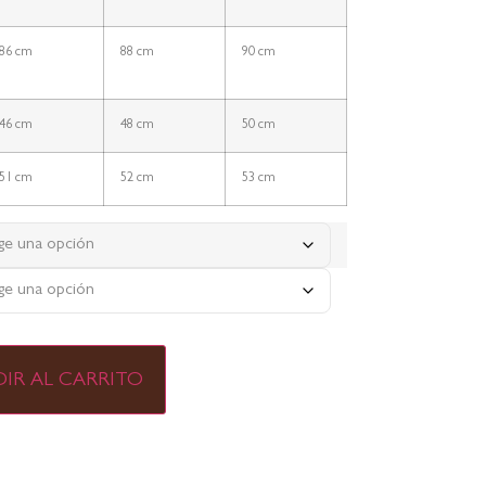
86 cm
88 cm
90 cm
46 cm
48 cm
50 cm
51 cm
52 cm
53 cm
IR AL CARRITO