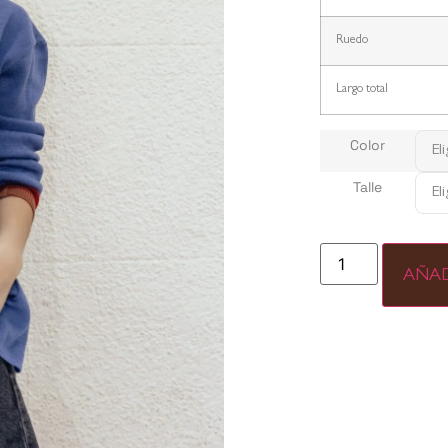
Ruedo
Largo total
Color
Talle
AÑAD