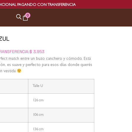
O CON TRANSFERENCIA
ENVÍO 
0
ZUL
RANSFERENCIA:
$
3.953
erfect match entre un buzo canchero y cómodo. Está
n, es suave y perfecto para esos días donde querés
en vestida
Talle U
126 cm
106 cm
136 cm