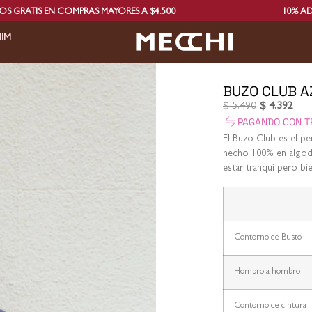
PRAS MAYORES A $4.500
10% ADICIONAL PAGAND
IM
BUZO CLUB A
$
5.490
$
4.392
PAGANDO CON T
El Buzo Club es el p
hecho 100% en algodó
estar tranqui pero bi
Contorno de Busto
Hombro a hombro
Contorno de cintura