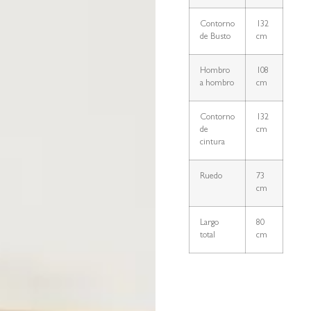
Contorno
132
de Busto
cm
Hombro
108
a hombro
cm
Contorno
132
de
cm
cintura
Ruedo
73
cm
Largo
80
total
cm