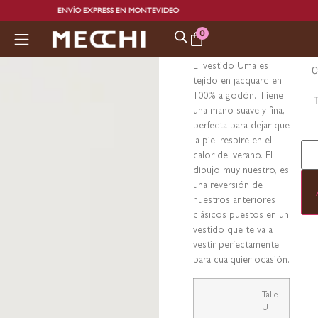
ENVÍO EXPRESS EN MONTEVIDEO
EN
0
El vestido Uma es
C
tejido en jacquard en
100% algodón. Tiene
T
una mano suave y fina,
perfecta para dejar que
la piel respire en el
calor del verano. El
dibujo muy nuestro, es
una reversión de
nuestros anteriores
clásicos puestos en un
vestido que te va a
vestir perfectamente
para cualquier ocasión.
Talle
U