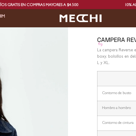
 EN COMPRAS MAYORES A $4.500
10% ADICIONAL
IM
CAMPERA RE
La campera Reverse es
boxy, bolsillos en de
L y XL.
Contorno de busto
Hombro a hombro
Contorno de cintura