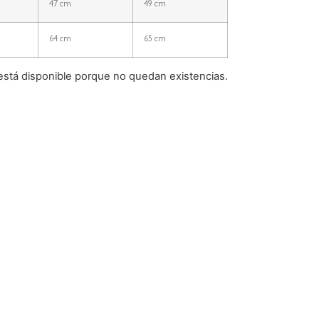
47 cm
49 cm
64 cm
65 cm
está disponible porque no quedan existencias.