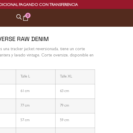
 PAGANDO CON TRANSFERENCIA
0
VERSE RAW DENIM
 una tracker jacket reversionada, tiene un corte
lantera y lavado vintage. Corte oversize, disponible en
Talle L
Talle XL
61 cm
63 cm
77 cm
79 cm
57 cm
59 cm