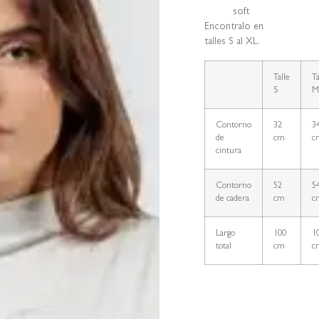
soft
Encontralo en
talles S al XL.
Talle
Ta
S
Contorno
32
3
de
cm
c
cintura
Contorno
52
5
de cadera
cm
c
Largo
100
1
total
cm
c