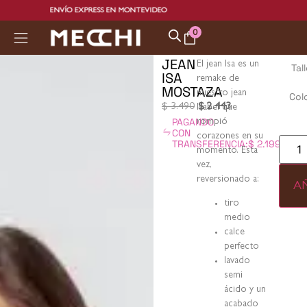
ENVÍO EXPRESS EN MONTEVIDEO
ENVÍ
0
JEAN
El jean Isa es un
Tal
ISA
remake de
MOSTAZA
nuestro jean
Col
$
3.490
$
2.443
Isabel que
PAGANDO
rompió
CON
corazones en su
TRANSFERENCIA:
$
2.199
momento. Esta
vez,
reversionado a:
A
tiro
medio
calce
perfecto
lavado
semi
ácido y un
acabado