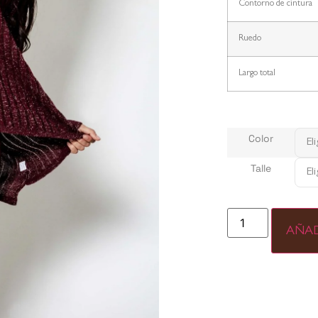
Contorno de cintura
Ruedo
Largo total
Color
Talle
AÑAD