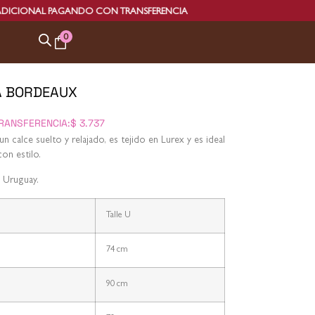
PAGANDO CON TRANSFERENCIA
0
A BORDEAUX
RANSFERENCIA:
$
3.737
n calce suelto y relajado, es tejido en Lurex y es ideal
on estilo.
 Uruguay.
Talle U
74 cm
90 cm