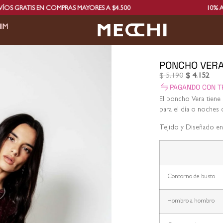
 EN COMPRAS MAYORES A $4.500
10% ADICIONAL 
IM
PONCHO VER
$
5.190
$
4.152
PAGANDO CON T
El poncho Vera tiene u
para el día o noches c
Tejido y Diseñado en
Contorno de busto
Hombro a hombro